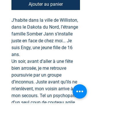
Ajouter au panier
J’habite dans la ville de Williston,
dans le Dakota du Nord, l’étrange
famille Somber Jann s’installe
juste en face de chez moi… Je
suis Engy, une jeune fille de 16
ans.
Un soir, avant d’aller à une fête
bien arrosée, je me retrouve
poursuivie par un groupe
d’inconnus. Juste avant qu’ils ne
m’enlèvent, mon voisin arrive à
mon secours. Tel un psychopathe,
d’un seul coup de couteau agile,
Jaylen tue de sang-froid mon
agresseur. Avait-il déjà tué avant
ce soir-là?