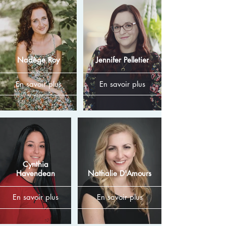
Nadège Roy
Jennifer Pelletier
En savoir plus
En savoir plus
Cynthia
Havendean
Nathalie D'Amours
En savoir plus
En savoir plus