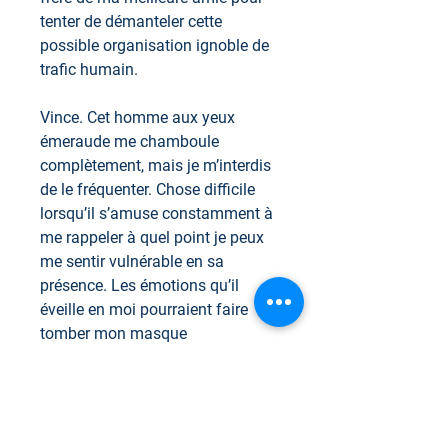
tenter de démanteler cette
possible organisation ignoble de
trafic humain.
Vince. Cet homme aux yeux
émeraude me chamboule
complètement, mais je m’interdis
de le fréquenter. Chose difficile
lorsqu’il s’amuse constamment à
me rappeler à quel point je peux
me sentir vulnérable en sa
présence. Les émotions qu’il
éveille en moi pourraient faire
tomber mon masque
inébranlable. Peut-être que
succomber me donnerait
l’occasion de passer à autre
chose...