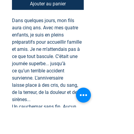
Ajouter au panier
Dans quelques jours, mon fils
aura cinq ans. Avec mes quatre
enfants, je suis en pleins
préparatifs pour accueillir famille
et amis. Je ne m’attendais pas à
ce que tout bascule. C’était une
journée superbe... jusqu’à
ce qu’un terrible accident
survienne. L’anniversaire
laisse place à des cris, du sang,
de la terreur, de la douleur et des
sirènes...
Un cauchemar sans fin. Aucun
retour en arrière possible. La
culpabilité m’avale tout entière,
comme un trou sans fond. Cette