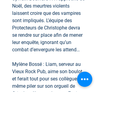
Noël, des meurtres violents
laissent croire que des vampires
sont impliqués. L’équipe des
Protecteurs de Christophe devra
se rendre sur place afin de mener
leur enquête, ignorant qu’un
combat d’envergure les attend…
Mylène Bossé : Liam, serveur au
Vieux Rock Pub, aime son boulot
et ferait tout pour ses collègues,
même piler sur son orgueil de
Grinch qu’il ne cache pas. Et si
l’arrivée d’une vieille amie lui
faisait changer d’idée ?
Fanny D. : Alors que Lucie rentre
en mode productrice de film X,