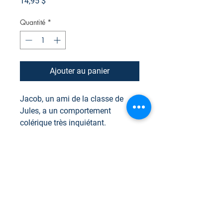
Prix
14,95 $
Quantité
*
Ajouter au panier
Jacob, un ami de la classe de
Jules, a un comportement
colérique très inquiétant.
Il porte les mêmes vêtements,
parfois abîmés, jour après jour et
mange constamment ! Les rares
fois où il s’exprime, il le fait très
fort.
Jules se fait du souci pour son