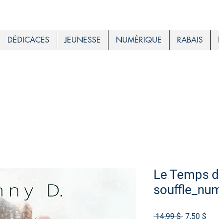
DÉDICACES
JEUNESSE
NUMÉRIQUE
RABAIS
Le Temps d
souffle_nu
Prix
Prix
 14,99 $ 
7,50 $