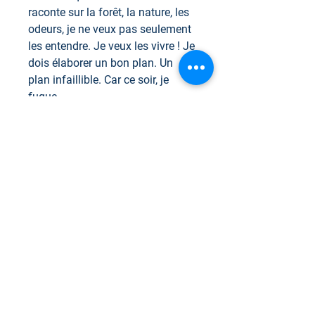
raconte sur la forêt, la nature, les
odeurs, je ne veux pas seulement
les entendre. Je veux les vivre ! Je
dois élaborer un bon plan. Un
plan infaillible. Car ce soir, je
fugue...
Pris dans le laboratoire de Sam le
scientifique depuis sa tendre
enfance, le lapin Herlof veut sa
liberté. Parviendra-t-il à passer
incognito malgré le rose vif de
son pelage, ou devra-t-il fuir,
encore et encore ?
Pour les commandes à
l'international