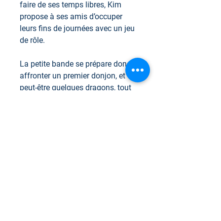
faire de ses temps libres, Kim
propose à ses amis d’occuper
leurs fins de journées avec un jeu
de rôle.
La petite bande se prépare donc à
affronter un premier donjon, et
peut-être quelques dragons, tout
en mangeant des bonbons. Mais
avant de commencer, il leur
faudra trouver les dés un peu
étranges qui sont nécessaires
pour débuter l’aventure !
Il s’agit d’un livre spécial avec
plus d’une fin… Laquelle vas-tu
choisir ?