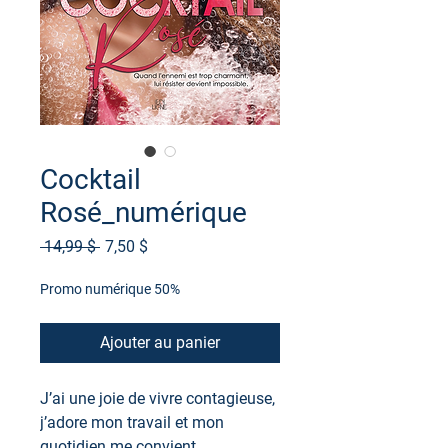
Cocktail
Rosé_numérique
Prix
Prix
 14,99 $ 
7,50 $
original
promotionnel
Promo numérique 50%
Ajouter au panier
J’ai une joie de vivre contagieuse,
j’adore mon travail et mon
quotidien me convient