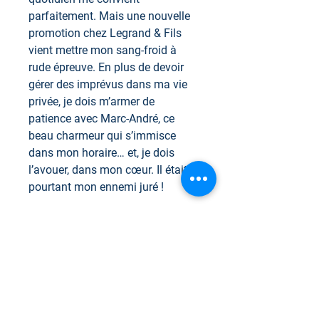
parfaitement. Mais une nouvelle
promotion chez Legrand & Fils
vient mettre mon sang-froid à
rude épreuve. En plus de devoir
gérer des imprévus dans ma vie
privée, je dois m’armer de
patience avec Marc-André, ce
beau charmeur qui s’immisce
dans mon horaire… et, je dois
l’avouer, dans mon cœur. Il était
pourtant mon ennemi juré !
J’aime jouer la carte de la
nonchalance dans toutes les
sphères de mon existence. Voilà
pourquoi je suis un homme
d’affaires redoutable ! Mes amis
disent que je suis un grand