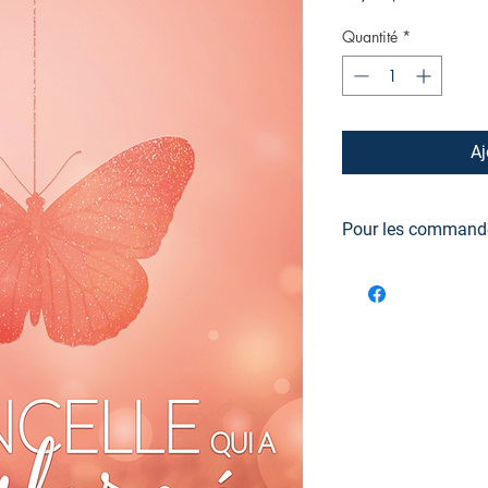
Quantité
*
Aj
Pour les commandes
Veuillez allouer un dé
semaines pour la réce
de prendre l'option Ex
5 à 10 jours ouvrés, 
responsable des frai
vous être demandés. P
livre est disponible 