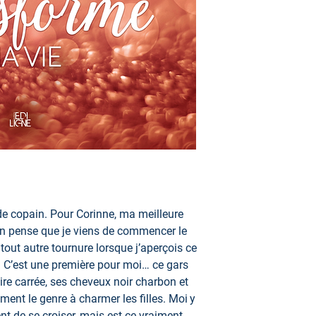
 de copain. Pour Corinne, ma meilleure
on pense que je viens de commencer le
out autre​ tournure lorsque j’aperçois ce
 C’est une première pour moi… ce gars
re carrée, ses cheveux noir charbon et
rement le genre à charmer les filles. Moi y
t de se croiser, mais est-ce vraiment