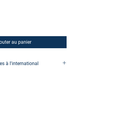
outer au panier
 à l'international
lai supplémentaire de 3 à 12
ption, sans suivi possible à moins
press ($) pour une livraison dans les
avec suivi. Nous ne sommes pas
s de dédouanement qui pourraient
our une livraison plus rapide, le
sur Amazon partout dans le monde.