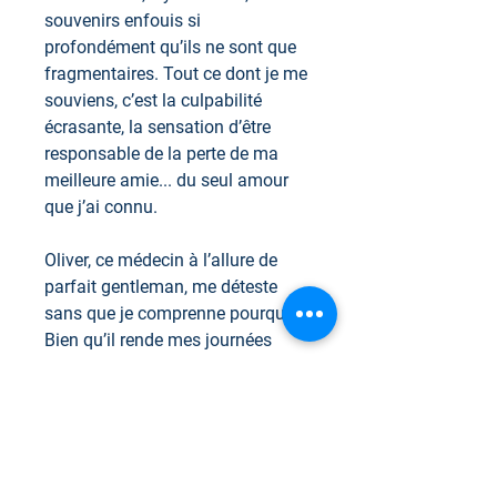
souvenirs enfouis si
profondément qu’ils ne sont que
fragmentaires. Tout ce dont je me
souviens, c’est la culpabilité
écrasante, la sensation d’être
responsable de la perte de ma
meilleure amie... du seul amour
que j’ai connu.
Oliver, ce médecin à l’allure de
parfait gentleman, me déteste
sans que je comprenne pourquoi.
Bien qu’il rende mes journées
insupportables, je ressens ce
besoin impérieux de me
rapprocher de lui. Curieusement,
sa présence me fait sentir plus
vivante que jamais. Jusqu’à tout