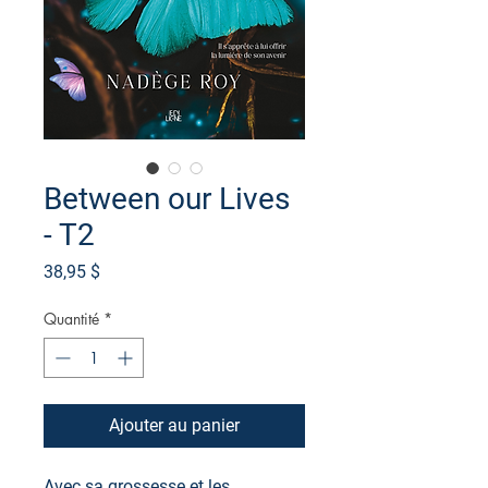
Between our Lives
- T2
Prix
38,95 $
Quantité
*
Ajouter au panier
Avec sa grossesse et les