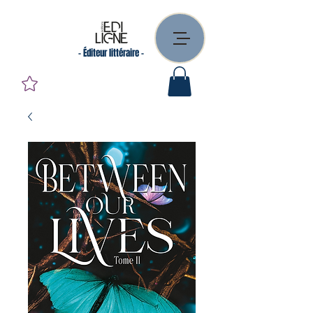
- Éditeur littéraire -