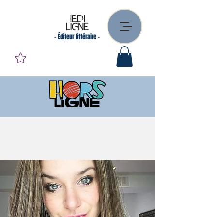
- Éditeur littéraire -