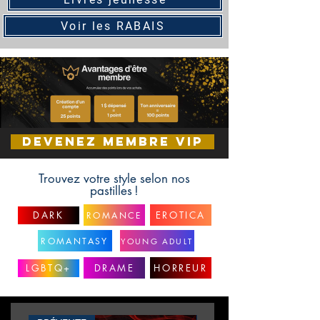
Voir les RABAIS
DEVENEZ MEMBRE VIP
Trouvez votre style selon nos
pastille
s
!
DARK
EROTICA
ROMANCE
ROMANTASY
YOUNG ADULT
LGBTQ+
DRAME
HORREUR