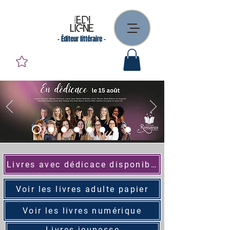
- Éditeur littéraire -
Livres avec dédicace disponibles
Voir les livres adulte papier
Voir les livres numérique
Livres jeunesse