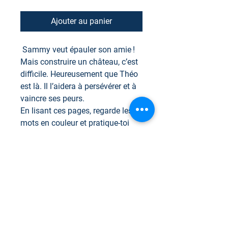
Ajouter au panier
Sammy veut épauler son amie !
Mais construire un château, c’est
difficile. Heureusement que Théo
est là. Il l’aidera à persévérer et à
vaincre ses peurs.
En lisant ces pages, regarde les
mots en couleur et pratique-toi
à faire le son «
SSS
»
La collection Sammy et Théo
Les livres de la collection qui visent la
Les auteurs
production des « consonnes fricatives
»
Stéphanie Renauld
Le livre
Le château de sable
est un très
Orthophoniste et candidate au