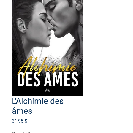
L'Alchimie des
âmes
Prix
31,95 $