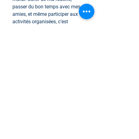
passer du bon temps avec mes
amies, et même participer aux
activités organisées, c’est
exactement ce qu’il me faut.
Mais voilà que ma tranquillité est
mise à l’épreuve : je me retrouve
nez à nez avec Adhen Gallagher,
celui qui travaille pour la même
firme que moi, mais qui ne sait
pas que j’existe. De mon côté, j’ai
eu… comment dire… un coup de
foudre dès que je l’ai vu ! OMG ! Et
s’il était mon salut ? Quelques
jours à le côtoyer suffiront-ils pour
me redonner l’audace et la
passion qui me caractérisent si
bien d’habitude ? Puis-je retrouver
le courage d’aimer à nouveau ?