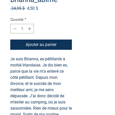
Prix
Prix
 24,95 $ 
4,50 $
original
promotionnel
Quantité
*
Ajouter au panier
Je suis Brianna, ex-pétillante à
moitié Irlandaise. Je dis bien ex,
parce que la vie m’a enlevé ce
côté pétillant. Depuis mon
divorce, et le suicide de mon
meilleur ami, je me sens
dépassée. J’ai donc décidé de
m’exiler au camping, où je suis
saisonnière. Rien de mieux pour le
moral. Sortir de ma routine,