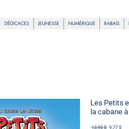
DÉDICACES
JEUNESSE
NUMÉRIQUE
RABAIS
Les Petits e
la cabane 
Prix
Prix
 13,95 $ 
9,77 $