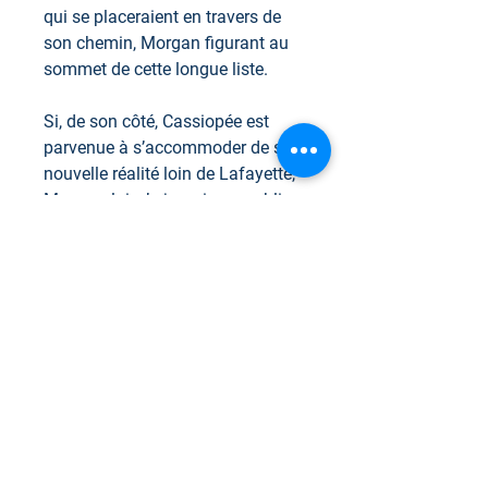
qui se placeraient en travers de
son chemin, Morgan figurant au
sommet de cette longue liste.
Si, de son côté, Cassiopée est
parvenue à s’accommoder de sa
nouvelle réalité loin de Lafayette,
Morgan, lui, n’a jamais pu oublier
avec quelle violence elle l’a
poussé à faire de son quotidien
l’enfer dans lequel ils se noyaient
mutuellement. Il lui était déjà
difficile de ne pas la détester pour
ce qu’elle lui a pris, alors lui
pardonner d’être partie sans se
retourner tandis qu’il ne souhaitait
que se venger… Impossible !
Maintenant qu’elle est revenue, il