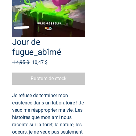
Jour de
fugue_abîmé
Prix
Prix
 14,95 $ 
10,47 $
original
promotionnel
Rupture de stock
Je refuse de terminer mon
existence dans un laboratoire ! Je
veux me réapproprier ma vie. Les
histoires que mon ami nous
raconte sur la forêt, la nature, les
odeurs, je ne veux pas seulement