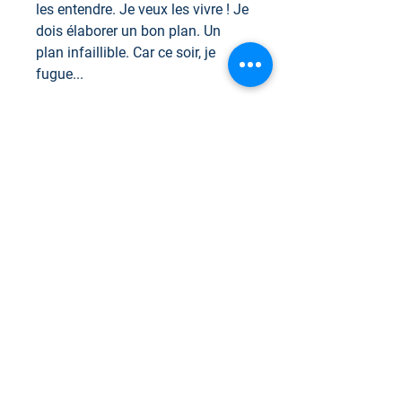
les entendre. Je veux les vivre ! Je
dois élaborer un bon plan. Un
plan infaillible. Car ce soir, je
fugue...
Pris dans le laboratoire de Sam le
scientifique depuis sa tendre
enfance, le lapin Herlof veut sa
liberté. Parviendra-t-il à passer
incognito malgré le rose vif de
son pelage, ou devra-t-il fuir,
encore et encore ?
Pour les commandes à
l'international
veuillez allouer un délai supplémentaire
de 3 à 12 semaines pour la réception
(nous ne sommes pas responsable des