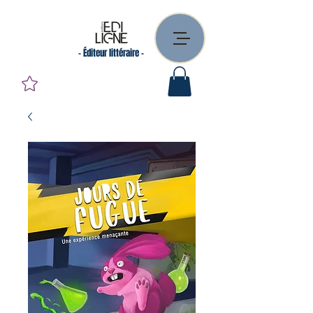
- Éditeur littéraire -