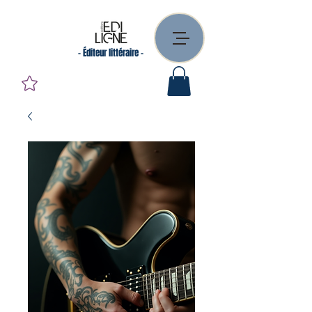
- Éditeur littéraire -