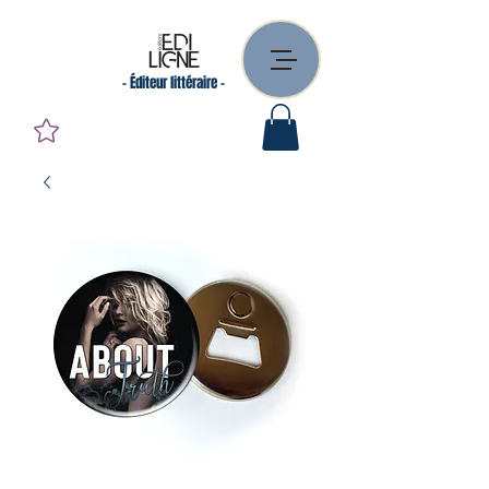
- Éditeur littéraire -