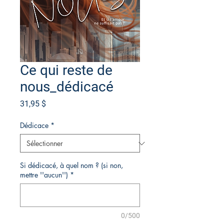
Ce qui reste de
nous_dédicacé
Prix
31,95 $
Dédicace
*
Si dédicacé, à quel nom ? (si non,
mettre ''aucun'')
*
0/500