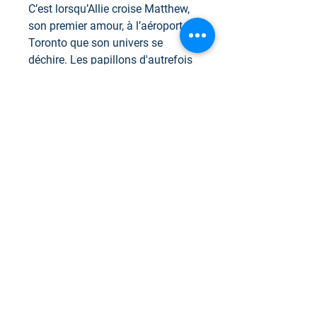
C’est lorsqu’Allie croise Matthew,
son premier amour, à l’aéroport de
Toronto que son univers se
déchire. Les papillons d'autrefois
refont surface. Cet homme est la
perfection même! Elle doit choisir
entre ce qui reste de son union, et
le réconfort que cette personne
peut lui apporter.
Dans ce triangle de douleur, de
souvenirs et de tendresse, qui
réussira à atteindre son cœur ?
Est-ce que Patrick et elle finiront
par retrouver l’amour qu’ils ont
perdu? Ou se tournera-t-elle vers
Matthew, qui rallume une étincelle
en elle qu’elle croyait éteinte
depuis longtemps?