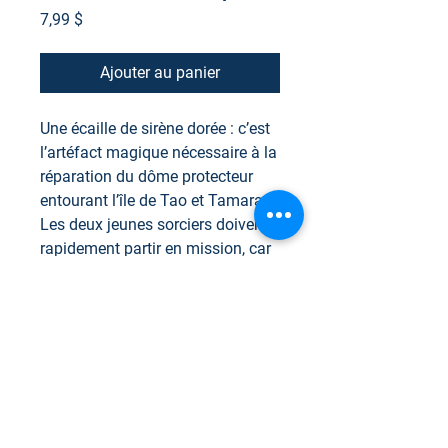
Prix
7,99 $
Ajouter au panier
Une écaille de sirène dorée : c’est
l’artéfact magique nécessaire à la
réparation du dôme protecteur
entourant l’île de Tao et Tamara.
Les deux jeunes sorciers doivent
rapidement partir en mission, car
de jour en jour, l’écran de défense
de leur cité cachée perd de sa
puissance. La sécurité de leur
peuple en dépend !
Mais dans cette quête, rien n’est
facile. Le temps est contre eux et
les sirènes dorées sont déjà la