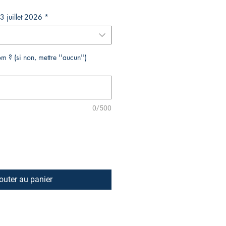
13 juillet 2026
*
m ? (si non, mettre ''aucun'')
0/500
outer au panier