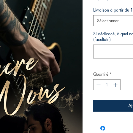
Livraison à partir du 
Sélectionner
Si dédicacé, à quel no
(facultatif)
Quantité
*
Aj